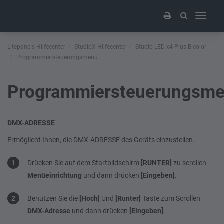
Toggle
navigati
Litepanels-Hilfecenter
StudioX-Hilfecenter
Studio LED x4 Plus Bicolor
Programmiersteuerungsmenü
Programmiersteuerungsm
DMX-ADRESSE
Ermöglicht Ihnen, die DMX-ADRESSE des Geräts einzustellen.
Drücken Sie auf dem Startbildschirm
[RUNTER]
zu scrollen
Menüeinrichtung
und dann drücken
[Eingeben]
.
Benutzen Sie die
[Hoch]
Und
[Runter]
Taste zum Scrollen
DMX-Adresse
und dann drücken
[Eingeben]
.