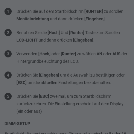
Drücken Sie auf dem Startbildschirm
[RUNTER]
zu scrollen
Menüeinrichtung
und dann drücken
[Eingeben]
.
Benutzen Sie die
[Hoch]
Und
[Runter]
Taste zum Scrollen
LCD-LICHT
und dann drücken
[Eingeben]
.
Verwenden
[Hoch]
oder
[Runter]
zu wählen
AN
oder
AUS
der
Hintergrundbeleuchtung des LCD.
Drücken Sie
[Eingeben]
um die Auswahl zu bestätigen oder
[ESC]
um die aktuellen Einstellungen beizubehalten.
Drücken Sie
[ESC]
zweimal, um zum Startbildschirm
zurückzukehren. Die Einstellung erscheint auf dem Display
(ein oder aus)
DIMM-SETUP
Ermöglicht die zwei verschiedenen Dimmwerte zwischen 8 oder 16