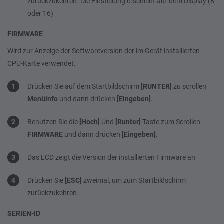
zurückzukehren. Die Einstellung erscheint auf dem Display (8
oder 16)
FIRMWARE
Wird zur Anzeige der Softwareversion der im Gerät installierten
CPU-Karte verwendet.
Drücken Sie auf dem Startbildschirm
[RUNTER]
zu scrollen
Menüinfo
und dann drücken
[Eingeben]
.
Benutzen Sie die
[Hoch]
Und
[Runter]
Taste zum Scrollen
FIRMWARE
und dann drücken
[Eingeben]
.
Das LCD zeigt die Version der installierten Firmware an
Drücken Sie
[ESC]
zweimal, um zum Startbildschirm
zurückzukehren.
SERIEN-ID