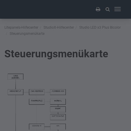
Toggle
navigati
Litepanels-Hilfecenter
StudioX-Hilfecenter
Studio LED x3 Plus Bicolor
Steuerungsmenükarte
Steuerungsmenükarte